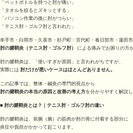
「ペットボトルを持つと肘が痛い」
「タオルを絞るとズキッとする」
「パソコン作業の後に肘がつらい」
「テニス肘・ゴルフ肘と言われた」
幸手市・白岡市・久喜市・杉戸町・宮代町・春日部市・蓮田市
肘の腱鞘炎（テニス肘・ゴルフ肘）
による痛みでお困りの方
肘の腱鞘炎は、「使いすぎが原因」と言われがちですが、
実際には
肘だけが悪いケースはほとんどありません。
この記事では、整体・鍼灸の専門的視点から
肘の腱鞘炎の本当の原因と改善の考え方
を分かりやすく解説し
■
肘の腱鞘炎とは？｜テニス肘・ゴルフ肘の違い
肘の腱鞘炎は、前腕（腕）の筋肉が肘の骨に付着する部分に
炎症や負担がかかって起こります。