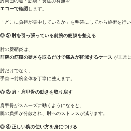
肘周囲の腱・筋膜・炎症の有無を
エコーで確認
します。
「どこに負担が集中しているか」を明確にしてから施術を行い
◎ ②
肘を引っ張っている前腕の筋膜を整える
肘の腱鞘炎は、
前腕の筋膜の硬さを取るだけで痛みが軽減するケース
が非常
肘だけでなく、
手首〜前腕全体を丁寧に整えます。
◎ ③
肩・肩甲骨の動きを取り戻す
肩甲骨がスムーズに動くようになると、
腕の負担が分散され、肘へのストレスが減ります。
◎ ④
正しい腕の使い方を身につける